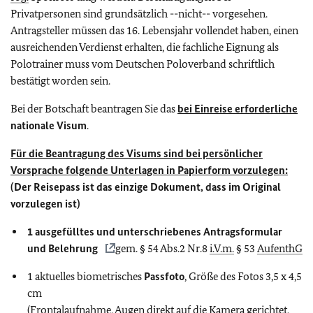
Privatpersonen sind grundsätzlich --nicht-- vorgesehen.
Antragsteller müssen das 16. Lebensjahr vollendet haben, einen
ausreichenden Verdienst erhalten, die fachliche Eignung als
Polotrainer muss vom Deutschen Poloverband schriftlich
bestätigt worden sein.
Bei der Botschaft beantragen Sie das
bei Einreise erforderliche
nationale Visum
.
Für die Beantragung des Visums sind bei persönlicher
Vorsprache folgende Unterlagen in Papierform vorzulegen:
(Der Reisepass ist das einzige Dokument, dass im Original
vorzulegen ist)
1
ausgefülltes und unterschriebenes Antragsformular
und Belehrung
gem. § 54 Abs.2 Nr.8
i.V.m.
§ 53
AufenthG
1 aktuelles biometrisches
Passfoto
, Größe des Fotos 3,5 x 4,5
cm
(Frontalaufnahme, Augen direkt auf die Kamera gerichtet,