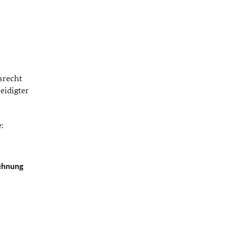
srecht
eidigter
:
lehnung