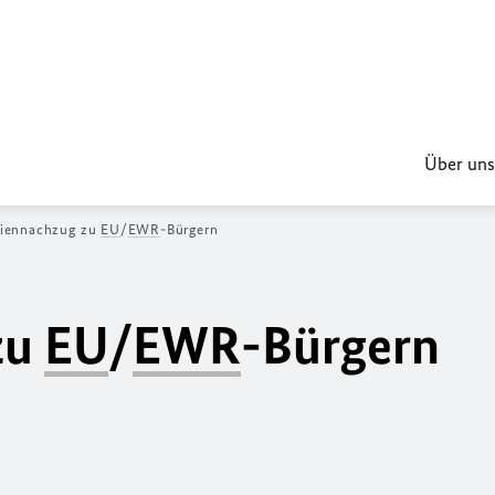
Über uns
liennachzug zu
EU
/
EWR
-Bürgern
zu
EU
/
EWR
-Bürgern