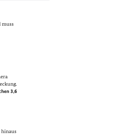
d muss
mera
deckung.
chen 3,6
m hinaus