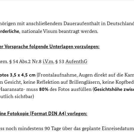
hörigen mit anschließendem Daueraufenthalt in Deutschlan
orderliche
, nationale Visum beantragt werden.
her Vorsprache folgende Unterlagen vorzulegen:
em. § 54 Abs.2 Nr.8
i.V.m.
§ 53
AufenthG
otos
3,5 x 4,5 cm
(Frontalaufnahme, Augen direkt auf die Ka
m Gesicht, keine Reflektion auf Brillengläsern, keine Kopfbe
 Haaransatz- muss
80%
des Fotos ausfüllen (
Gesichtshöhe zwis
utlich sichtbar)
eine Fotokopie (Format DIN A4) vorlegen:
uss noch mindestens 90 Tage über das geplante Einreisedatu