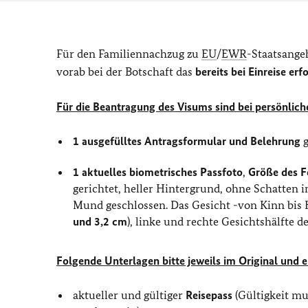
Für den Familiennachzug zu
EU
/
EWR
-Staatsange
vorab bei der Botschaft das
bereits bei Einreise erf
Für die Beantragung des Visums sind bei persönlic
1
ausgefülltes Antragsformular und Belehrung
g
1 aktuelles biometrisches Passfoto
,
Größe des F
gerichtet, heller Hintergrund, ohne Schatten i
Mund geschlossen. Das Gesicht -von Kinn bis
und 3,2 cm
), linke und rechte Gesichtshälfte de
Folgende Unterlagen bitte jeweils im Original und 
aktueller und gültiger
Reisepass
(Gültigkeit m