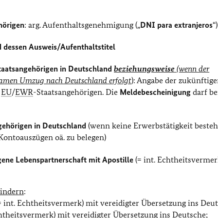
hörigen
: arg. Aufenthaltsgenehmigung („
DNI para extranjeros
“)
 dessen Ausweis/Aufenthaltstitel
taatsangehörigen in Deutschland
beziehungsweise
(wenn der
samen Umzug nach Deutschland erfolgt
): Angabe der zukünftige
s
EU
/
EWR
-Staatsangehörigen. Die
Meldebescheinigung
darf be
gehörigen in Deutschland
(wenn keine Erwerbstätigkeit besteht
ontoauszügen oä. zu belegen)
gene Lebenspartnerschaft mit Apostille
(= int. Echtheitsvermer
Kindern
:
 int. Echtheitsvermerk) mit vereidigter Übersetzung ins Deut
chtheitsvermerk) mit vereidigter Übersetzung ins Deutsche;