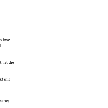
n bzw.
i
, ist die
k) mit
sche;