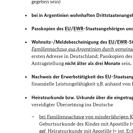
gegeben sein)
bei in Argentinien wohnhaften Drittstaatenange
Passkopien des
EU
/
EWR
-Staatsangehörigen und
Wohnsitz-/Meldebescheinigung des
EU
/
EWR
-S
Familiennachzug aus Argentinien durch gemein
ersten Adresse in Deutschland; Passkopien de
Antragstellung
nicht älter als drei Monate
sein
.
Nachweis der Erwerbstätigkeit des
EU
-Staatsan
finanzielle Leistungsfähigkeit
z.B.
anhand von K
Heiratsurkunde bzw. Urkunde über die eingetra
vereidigter Übersetzung ins Deutsche
bei Familiennachzug von minderjährigen 
Geburtsurkunde des Kindes mit Apostille (=
ggf.
Heiratsurkunde mit Apostille (= int. E