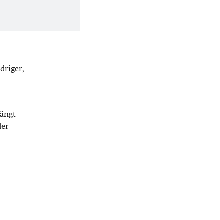
driger,
hängt
der