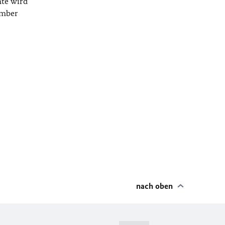
nte wird
ember
nach oben