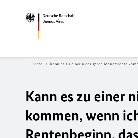
Deutsche Botschaft
Buenos Aires
nsularservice
Rente
Kann es zu einer niedrigeren Monatsrente komm
Kann es zu einer 
kommen, wenn ich
Rentenbeginn, das 