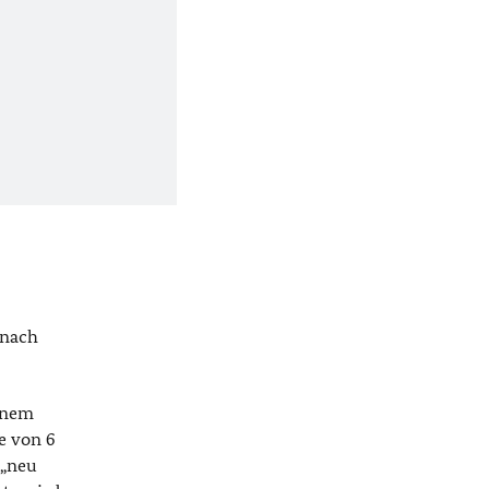
 nach
inem
he von 6
(„neu