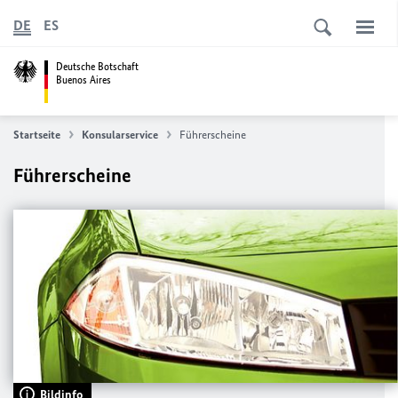
DE
ES
Deutsche Botschaft
Buenos Aires
Startseite
Konsularservice
Führerscheine
Führerscheine
Bildinfo