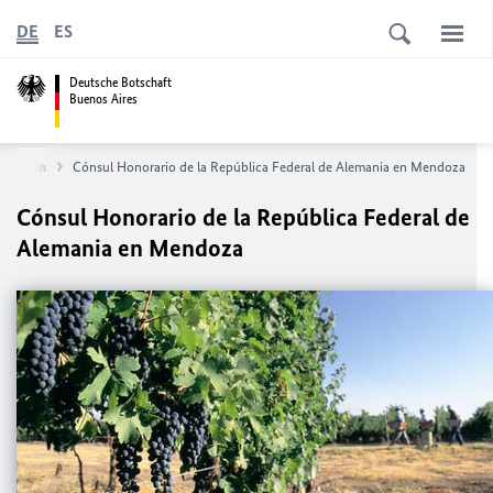
DE
ES
Deutsche Botschaft
Buenos Aires
konsuln
Cónsul Honorario de la República Federal de Alemania en Mendoza
Cónsul Honorario de la República Federal de
Alemania en Mendoza